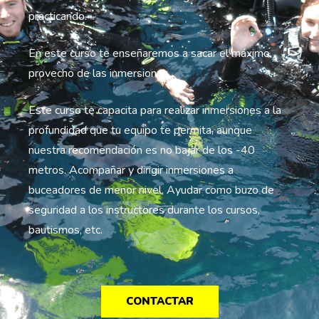
practicando.
En este curso te enseñaremos a sacar el máximo
provecho de las inmersiones.
Este curso te capacita para realizar inmersiones a la
profundidad que tu equipo te permita, aunque
nuestra recomendación es no bajar de los -40
metros. Acompañar y dirigir inmersiones a
buceadores de menor nivel, Ayudar como buzo de
seguridad a los instructores durante los cursos,
bautismos, etc.
CONTACTAR