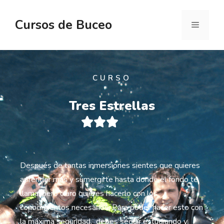
Cursos de Buceo
CURSO
Tres Estrellas





Después de tantas inmersiones sientes que quieres
aprender más y sumergirte hasta donde el fondo te
llama, pero claro quieres hacerlo con los
conocimientos necesarios. Para poder hacer esto con
la máxima seguridad, debes seguir estudiando y